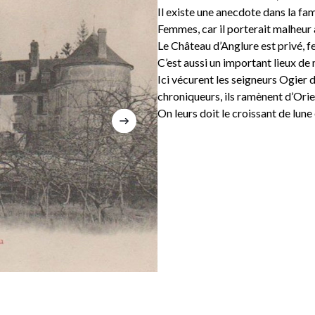
Il existe une anecdote dans la fa
Femmes, car il porterait malhe
Le Château d’Anglure est privé, f
C’est aussi un important lieux 
Ici vécurent les seigneurs Ogier d
chroniqueurs, ils ramènent d’Orie
On leurs doit le croissant de lune