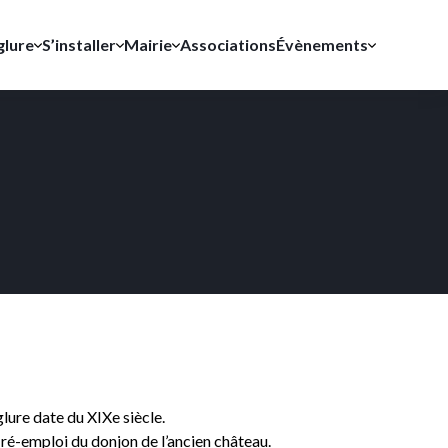
glure
S’installer
Mairie
Associations
Évènements
Monuments
Département de la Marne
Recueil des comptes-rendus
Tourisme
Démarches d’urbanisme
CIDFF
Points de collecte de déchets
lure date du XIXe siècle.
ré-emploi du donjon de l’ancien château.