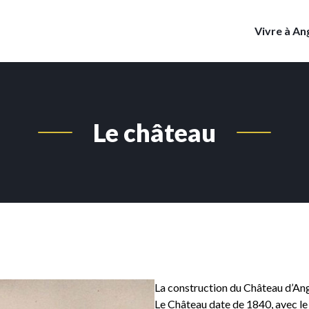
Vivre à An
Géographie
Région Grand Est
Les commissions
Presse
Le château
Hébergement / Restauration
Démarches administratives
Maison France Services ￼
Permanences
La construction du Château d’Ang
Le Château date de 1840, avec le 